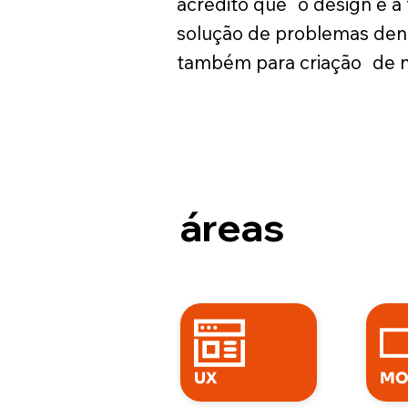
acredito que o design é a 
solução de problemas den
também para criação de n
áreas
UX
MO