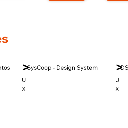
es
>
>
ntos
SysCoop - Design System
DS
U
U
X
X