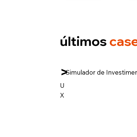
últimos
cas
>
Simulador de Investime
U
X